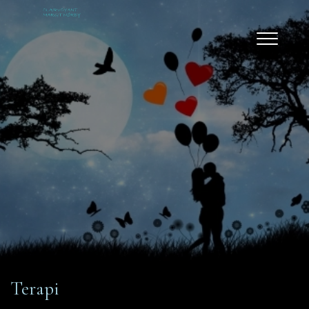
Gå
til
hovedindhold
Terapi